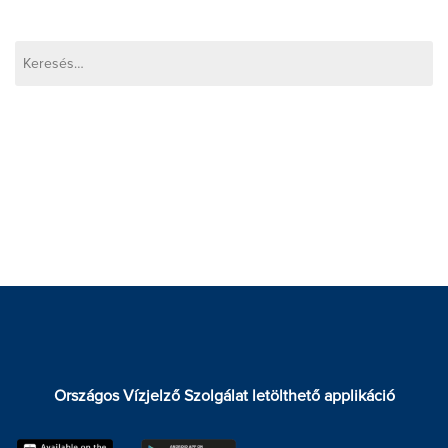
TALAJMECHANIKAI LABORATÓRIUM
FELNŐTTKÉPZÉS
KÖZZÉTÉTELI KÖTELEZETTSÉG
KAPCSOLAT
ENG
Országos Vízjelző Szolgálat letölthető applikáció