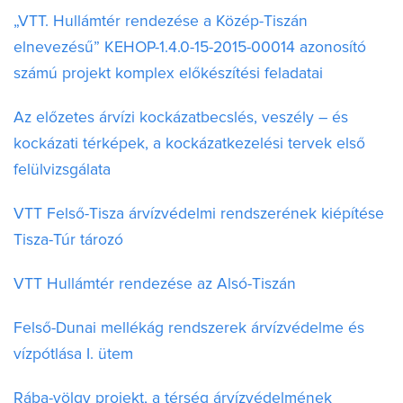
„VTT. Hullámtér rendezése a Közép-Tiszán
elnevezésű” KEHOP-1.4.0-15-2015-00014 azonosító
számú projekt komplex előkészítési feladatai
Az előzetes árvízi kockázatbecslés, veszély – és
kockázati térképek, a kockázatkezelési tervek első
felülvizsgálata
VTT Felső-Tisza árvízvédelmi rendszerének kiépítése
Tisza-Túr tározó
VTT Hullámtér rendezése az Alsó-Tiszán
Felső-Dunai mellékág rendszerek árvízvédelme és
vízpótlása I. ütem
Rába-völgy projekt, a térség árvízvédelmének