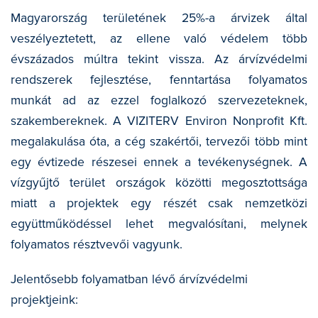
TALAJMECHANIKAI LABORATÓRIUM
Magyarország területének 25%-a árvizek által
veszélyeztetett, az ellene való védelem több
FELNŐTTKÉPZÉS
évszázados múltra tekint vissza. Az árvízvédelmi
rendszerek fejlesztése, fenntartása folyamatos
KÖZZÉTÉTELI KÖTELEZETTSÉG
munkát ad az ezzel foglalkozó szervezeteknek,
KAPCSOLAT
szakembereknek. A VIZITERV Environ Nonprofit Kft.
megalakulása óta, a cég szakértői, tervezői több mint
ENG
egy évtizede részesei ennek a tevékenységnek. A
vízgyűjtő terület országok közötti megosztottsága
miatt a projektek egy részét csak nemzetközi
együttműködéssel lehet megvalósítani, melynek
folyamatos résztvevői vagyunk.
Jelentősebb folyamatban lévő árvízvédelmi
projektjeink: