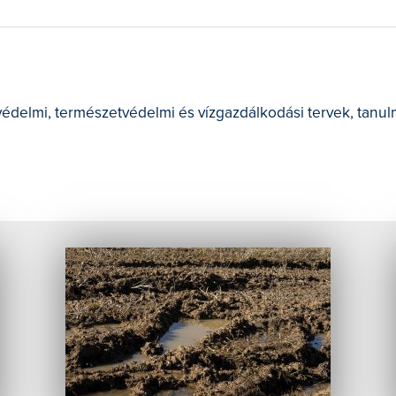
GÁT- ÉS CSATORNAŐR
VÍZÜGYI GÉPÉSZ
édelmi, természetvédelmi és vízgazdálkodási tervek, tanu
LKODÁS
NŐRI MUNKÁK
KÖDÉSEK