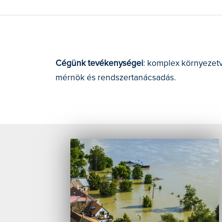
ÁRVÍZVÉDELEM
BELVÍZVÉDELEM
Cégünk tevékenységei
: komplex környezetv
VÍZRENDEZÉS, VÍZGAZDÁ
mérnök és rendszertanácsadás.
MÉRNÖKI, MŰSZAKI ELLE
PROJEKTMENEDZSMENT
NEMZETKÖZI EGYÜTTMŰ
PR KOMMUNIKÁCIÓ