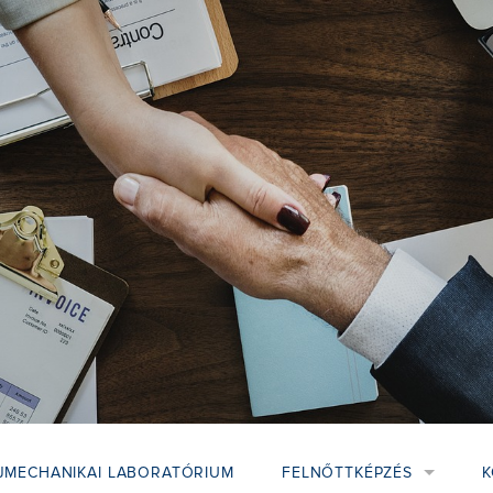
JMECHANIKAI LABORATÓRIUM
FELNŐTTKÉPZÉS
K