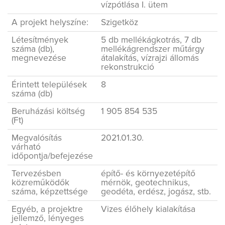
vízpótlása I. ütem
TALAJMECHANIKAI LABORATÓRIUM
A projekt helyszíne:
Szigetköz
FELNŐTTKÉPZÉS
Létesítmények
5 db mellékágkotrás, 7 db
száma (db),
mellékágrendszer műtárgy
KÖZZÉTÉTELI KÖTELEZETTSÉG
megnevezése
átalakítás, vízrajzi állomás
rekonstrukció
KAPCSOLAT
Érintett települések
8
száma (db)
ENG
Beruházási költség
1 905 854 535
(Ft)
Megvalósítás
2021.01.30.
várható
időpontja/befejezése
Tervezésben
építő- és környezetépítő
közreműködők
mérnök, geotechnikus,
száma, képzettsége
geodéta, erdész, jogász, stb.
Egyéb, a projektre
Vizes élőhely kialakítása
jellemző, lényeges