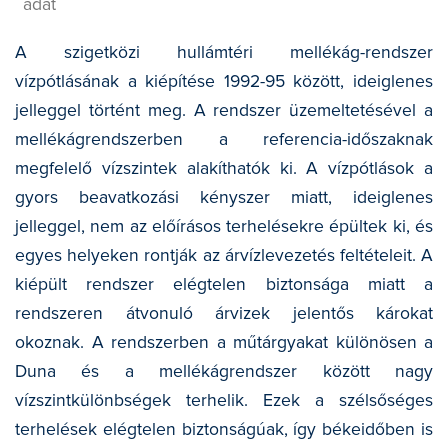
adat
A szigetközi hullámtéri mellékág-rendszer
vízpótlásának a kiépítése 1992-95 között, ideiglenes
jelleggel történt meg. A rendszer üzemeltetésével a
mellékágrendszerben a referencia-időszaknak
megfelelő vízszintek alakíthatók ki. A vízpótlások a
gyors beavatkozási kényszer miatt, ideiglenes
jelleggel, nem az előírásos terhelésekre épültek ki, és
egyes helyeken rontják az árvízlevezetés feltételeit. A
kiépült rendszer elégtelen biztonsága miatt a
rendszeren átvonuló árvizek jelentős károkat
okoznak. A rendszerben a műtárgyakat különösen a
Duna és a mellékágrendszer között nagy
vízszintkülönbségek terhelik. Ezek a szélsőséges
terhelések elégtelen biztonságúak, így békeidőben is