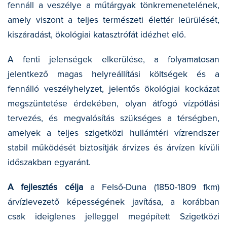
fennáll a veszélye a műtárgyak tönkremenetelének,
amely viszont a teljes természeti élettér leürülését,
kiszáradást, ökológiai katasztrófát idézhet elő.
A fenti jelenségek elkerülése, a folyamatosan
jelentkező magas helyreállítási költségek és a
fennálló veszélyhelyzet, jelentős ökológiai kockázat
megszüntetése érdekében, olyan átfogó vízpótlási
tervezés, és megvalósítás szükséges a térségben,
amelyek a teljes szigetközi hullámtéri vízrendszer
stabil működését biztosítják árvizes és árvízen kívüli
időszakban egyaránt.
A fejlesztés célja
a Felső-Duna (1850-1809 fkm)
árvízlevezető képességének javítása, a korábban
csak ideiglenes jelleggel megépített Szigetközi