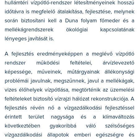
hullámtéri vízpótló-rendszer létesítményeinek hosszú
időtávra is megfelelő átalakítása, fejlesztése, melynek
során biztosítani kell a Duna folyam főmeder és a
mellékágrendszerek ökológiai kapcsolatának
lényeges javítását is.
A fejlesztés eredményeképpen a meglévő vízpótló
rendszer működési feltételei, árvízlevezető
képessége, műveinek, műtárgyainak állékonysági
problémái javulnak, megszűnnek, javul a mellékágak,
vizes élőhelyek vízpótlása, megtörténik az üzemelési
feltételeket biztosító vízrajzi hálózat rekonstrukciója. A
fejlesztés révén nő a vízgazdálkodási fejlesztéssel
érintett terület nagysága és a klímaváltozás
következtében gyakoribbá váló szélsőséges
vízgazdálkodási állapotok emberi egészségre és