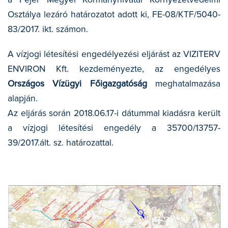
Osztálya lezáró határozatot adott ki, FE-08/KTF/5040-
83/2017. ikt. számon.
A vízjogi létesítési engedélyezési eljárást az VIZITERV
ENVIRON Kft. kezdeményezte, az engedélyes
Országos Vízügyi Főigazgatóság
meghatalmazása
alapján.
Az eljárás során 2018.06.17-i dátummal kiadásra került
a vízjogi létesítési engedély a 35700/13757-
39/2017.ált. sz. határozattal.