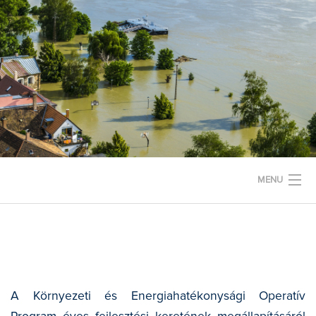
Skip
to
content
MENU
KEZDŐLAP
RÓLUNK
A Környezeti és Energiahatékonysági Operatív
PROJEKTEK