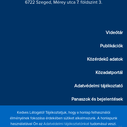
6722 Szeged, Mérey utca 7. földszint 3.
Videótár
Publikációk
Közérdekű adatok
Közadatportál
Adatvédelmi tájékoztató
Panaszok és bejelentések
Belső visszaélés bejelentése
Kedves Látogató! Tájékoztatjuk, hogy a honlap felhasználói
élményének fokozása érdekében sütiket alkalmazunk. A honlapunk
használatával Ön az
Adatvédelmi tájékoztatónkat
tudomásul veszi.
Díjak, elismerések