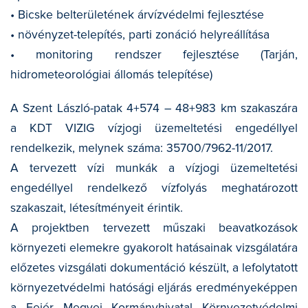
• Bicske belterületének árvízvédelmi fejlesztése
• növényzet-telepítés, parti zonáció helyreállítása
• monitoring rendszer fejlesztése (Tarján,
hidrometeorológiai állomás telepítése)
A Szent László-patak 4+574 – 48+983 km szakaszára
a KDT VIZIG vízjogi üzemeltetési engedéllyel
rendelkezik, melynek száma: 35700/7962-11/2017.
A tervezett vízi munkák a vízjogi üzemeltetési
engedéllyel rendelkező vízfolyás meghatározott
szakaszait, létesítményeit érintik.
A projektben tervezett műszaki beavatkozások
környezeti elemekre gyakorolt hatásainak vizsgálatára
előzetes vizsgálati dokumentáció készült, a lefolytatott
környezetvédelmi hatósági eljárás eredményeképpen
a Fejér Megyei Kormányhivatal Környezetvédelmi