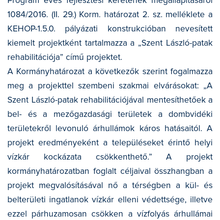
Program éves fejlesztési keretének megállapításáról
TALAJMECHANIKAI LABORATÓRIUM
1084/2016. (II. 29.) Korm. határozat 2. sz. melléklete a
KEHOP-1.5.0. pályázati konstrukcióban nevesített
FELNŐTTKÉPZÉS
kiemelt projektként tartalmazza a „Szent László-patak
KÖZZÉTÉTELI KÖTELEZETTSÉG
rehabilitációja” című projektet.
A Kormányhatározat a következők szerint fogalmazza
KAPCSOLAT
meg a projekttel szembeni szakmai elvárásokat: „A
Szent László-patak rehabilitációjával mentesíthetőek a
ENG
bel- és a mezőgazdasági területek a dombvidéki
területekről levonuló árhullámok káros hatásaitól. A
projekt eredményeként a településeket érintő helyi
vízkár kockázata csökkenthető.” A projekt
kormányhatározatban foglalt céljaival összhangban a
projekt megvalósításával nő a térségben a kül- és
belterületi ingatlanok vízkár elleni védettsége, illetve
ezzel párhuzamosan csökken a vízfolyás árhullámai