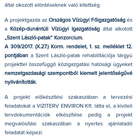
által okozott elöntéseknek való kitettség.
A projektgazda az
Országos Vízügyi Főigazgatóság
és
a
Közép-dunántúli Vízügyi Igazgatóság
által alkotott
„Szent László-patak” Konzorcium.
A 309/2017. (X.27.) Korm. rendelet, 1. sz. melléklet 12.
pontjában
a Szent László-patak rehabilitációja tárgyú
projekttel összefüggő közigazgatási hatósági ügyeket
nemzetgazdasági szempontból kiemelt jelentőségűvé
nyilvánították
.
A projekt előkészítési szakaszában a tervezési
feladatokat a VIZITERV ENVIRON Kft. látta el, a kiviteli
tervdokumentációk elkészítése pedig a projekt
megvalósítási szakaszában a nyertes ajánlatadó
feladatát képezi.